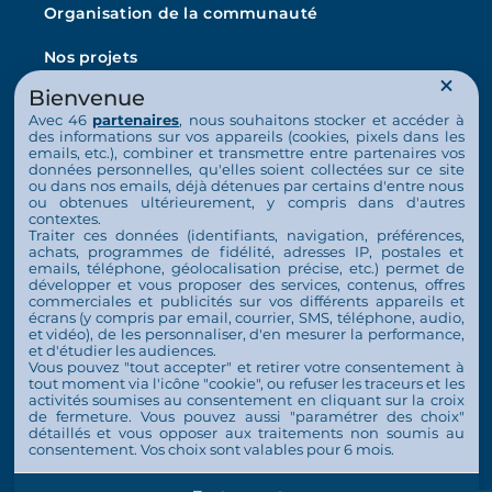
Organisation de la communauté
Nos projets
Bienvenue
L’Arche en France
Avec 46
partenaires
, nous souhaitons stocker et accéder à
La vie au quotidien
des informations sur vos appareils (cookies, pixels dans les
emails, etc.), combiner et transmettre entre partenaires vos
données personnelles, qu'elles soient collectées sur ce site
Nos activités
ou dans nos emails, déjà détenues par certains d'entre nous
ou obtenues ultérieurement, y compris dans d'autres
Nous soutenir
contextes.
Traiter ces données (identifiants, navigation, préférences,
achats, programmes de fidélité, adresses IP, postales et
S’engager
emails, téléphone, géolocalisation précise, etc.) permet de
développer et vous proposer des services, contenus, offres
commerciales et publicités sur vos différents appareils et
Nous soutenir
écrans (y compris par email, courrier, SMS, téléphone, audio,
et vidéo), de les personnaliser, d'en mesurer la performance,
Contact
et d'étudier les audiences.
Vous pouvez "tout accepter" et retirer votre consentement à
Espace Presse
tout moment via l'icône "cookie", ou refuser les traceurs et les
activités soumises au consentement en cliquant sur la croix
de fermeture. Vous pouvez aussi "paramétrer des choix"
détaillés et vous opposer aux traitements non soumis au
consentement. Vos choix sont valables pour 6 mois.
© 2026 Tous droits réservés L'Arche en France